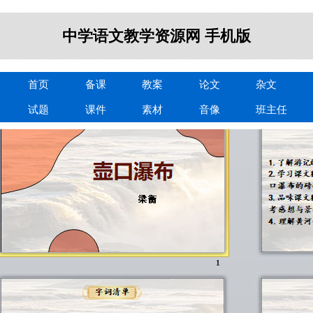
中学语文教学资源网 手机版
首页
备课
教案
论文
杂文
试题
课件
素材
音像
班主任