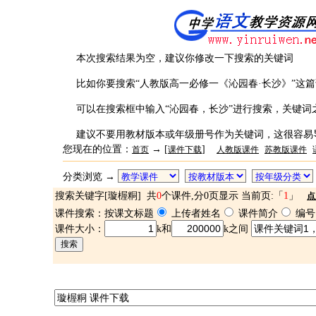
本次搜索结果为空，建议你修改一下搜索的关键词
比如你要搜索“人教版高一必修一《沁园春·长沙》”这
可以在搜索框中输入“沁园春，长沙”进行搜索，关键词
建议不要用教材版本或年级册号作为关键词，这很容易
您现在的位置：
→ [
]
首页
课件下载
人教版课件
苏教版课件
分类浏览 →
搜索关键字[璇楃粡] 共
0
个课件,分0页显示 当前页:「
1
」
点
课件搜索：按课文标题
上传者姓名
课件简介
编号
课件大小：
k和
k之间