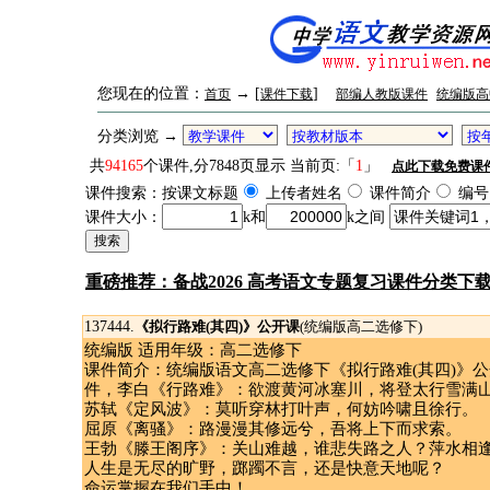
您现在的位置：
→ [
]
首页
课件下载
部编人教版课件
统编版高
分类浏览 →
共
94165
个课件,分7848页显示 当前页:「
1
」
点此下载免费课
课件搜索：按课文标题
上传者姓名
课件简介
编号
课件大小：
k和
k之间
重磅推荐：备战2026 高考语文专题复习课件分类下
137444.
《拟行路难(其四)》公开课
(统编版高二选修下)
统编版 适用年级：高二选修下
课件简介：统编版语文高二选修下《拟行路难(其四)》公开
件，李白《行路难》：欲渡黄河冰塞川，将登太行雪满
苏轼《定风波》：莫听穿林打叶声，何妨吟啸且徐行。
屈原《离骚》：路漫漫其修远兮，吾将上下而求索。
王勃《滕王阁序》：关山难越，谁悲失路之人？萍水相
人生是无尽的旷野，踯躅不言，还是快意天地呢？
命运掌握在我们手中！