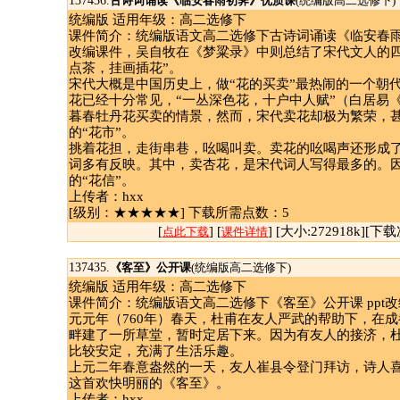
137436.
古诗词诵读《临安春雨初霁》优质课
(统编版高二选修下)
统编版 适用年级：高二选修下
课件简介：统编版语文高二选修下古诗词诵读《临安春雨初
改编课件，吴自牧在《梦粱录》中则总结了宋代文人的四
点茶，挂画插花”。
宋代大概是中国历史上，做“花的买卖”最热闹的一个朝
花已经十分常见，“一丛深色花，十户中人赋”（白居易
暮春牡丹花买卖的情景，然而，宋代卖花却极为繁荣，
的“花市”。
挑着花担，走街串巷，吆喝叫卖。卖花的吆喝声还形成
词多有反映。其中，卖杏花，是宋代词人写得最多的。
的“花信”。
上传者：hxx
[级别：★★★★★] 下载所需点数：5
[
] [
] [大小:272918k][下载
点此下载
课件详情
137435.
《客至》公开课
(统编版高二选修下)
统编版 适用年级：高二选修下
课件简介：统编版语文高二选修下《客至》公开课 ppt
元元年（760年）春天，杜甫在友人严武的帮助下，在
畔建了一所草堂，暂时定居下来。因为有友人的接济，
比较安定，充满了生活乐趣。
上元二年春意盎然的一天，友人崔县令登门拜访，诗人
这首欢快明丽的《客至》。
上传者：hxx