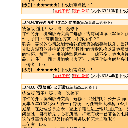
[级别：★★★★★] 下载所需点数：5
[
] [
] [大小:63210k][下载
点此下载
课件详情
137434.
古诗词诵读《客至》优质课
(统编版高二选修下)
统编版 适用年级：高二选修下
课件简介：统编版语文高二选修下古诗词诵读《客至》优质
件，子曰：“有朋自远方来，不亦乐乎？”
确实，喜悦的心情总能带给我们无穷的温馨与快乐。当
先映入眼帘的往往是其“沉郁顿挫”的诗歌风格以及他那
的情怀。然而，杜甫的诗歌风格并非一成不变，他也有
品。让我们一同走进他的《客至》，感受他待客时的兴
上传者：hxx
[级别：★★★★★] 下载所需点数：5
[
] [
] [大小:63844k][下载
点此下载
课件详情
137433.
《登快阁》公开课
(统编版高二选修下)
统编版 适用年级：高二选修下
课件简介：统编版语文高二选修下《登快阁》公开课 ppt
元丰五年(1082)秋天的一个傍晚，时任吉州太和县（今
庭坚，在处理公事之余，登上了赣江边上“以江山广远，
阁览胜，目有所见，心有所感，挥笔而成一首著名的七
这首登高诗会呈现怎样的审美趣味和艺术主张呢？
上传者：hxx