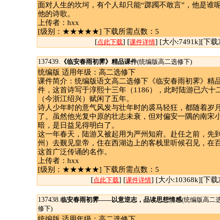
面对人生的坎坷，有个人却只能“踯躅不敢言”，他是谁
他的诗歌。
上传者：hxx
[级别：★★★★★] 下载所需点数：5
[
] [
] [大小:7491k][下载
点此下载
课件详情
137439.
《临安春雨初霁》精品课件
(统编版高二选修下)
统编版 适用年级：高二选修下
课件简介：统编版语文高二选修下《临安春雨初霁》精品课
件，这首诗写于淳熙十三年（1186），此时陆游已六十
（今浙江绍兴）赋闲了五年。
诗人少年时的意气风发与壮年时的裘马轻狂，都随着岁
了。虽然他光复中原的壮志未衰，但对偏安一隅的南宋
暗，是日益见得明白了。
这一年春天，陆游又被起用为严州知府。赴任之前，先
州）去觐见皇帝，住在西湖边上的客栈里听候召见，在
这首广泛传诵的名作。
上传者：hxx
[级别：★★★★★] 下载所需点数：5
[
] [
] [大小:10368k][下载
点此下载
课件详情
137438.
临安春雨初霁——以意逆志，品读思想情感
(统编版高二
修下)
统编版 适用年级：高二选修下