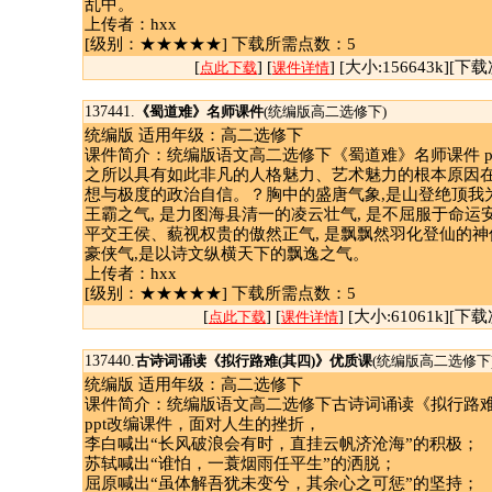
乱中。
上传者：hxx
[级别：★★★★★] 下载所需点数：5
[
] [
] [大小:156643k][下载
点此下载
课件详情
137441.
《蜀道难》名师课件
(统编版高二选修下)
统编版 适用年级：高二选修下
课件简介：统编版语文高二选修下《蜀道难》名师课件 p
之所以具有如此非凡的人格魅力、艺术魅力的根本原因在
想与极度的政治自信。？胸中的盛唐气象,是山登绝顶我
王霸之气, 是力图海县清一的凌云壮气, 是不屈服于命运安
平交王侯、藐视权贵的傲然正气, 是飘飘然羽化登仙的神
豪侠气,是以诗文纵横天下的飘逸之气。
上传者：hxx
[级别：★★★★★] 下载所需点数：5
[
] [
] [大小:61061k][下载
点此下载
课件详情
137440.
古诗词诵读《拟行路难(其四)》优质课
(统编版高二选修下
统编版 适用年级：高二选修下
课件简介：统编版语文高二选修下古诗词诵读《拟行路难
ppt改编课件，面对人生的挫折，
李白喊出“长风破浪会有时，直挂云帆济沧海”的积极；
苏轼喊出“谁怕，一蓑烟雨任平生”的洒脱；
屈原喊出“虽体解吾犹未变兮，其余心之可惩”的坚持；