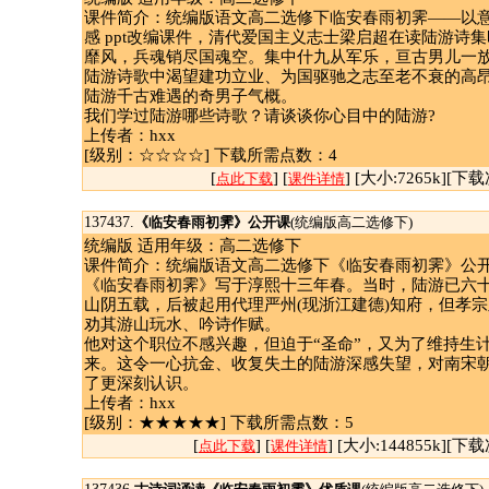
课件简介：统编版语文高二选修下临安春雨初霁——以
感 ppt改编课件，清代爱国主义志士梁启超在读陆游诗
靡风，兵魂销尽国魂空。集中什九从军乐，亘古男儿一放
陆游诗歌中渴望建功立业、为国驱驰之志至老不衰的高
陆游千古难遇的奇男子气概。
我们学过陆游哪些诗歌？请谈谈你心目中的陆游?
上传者：hxx
[级别：☆☆☆☆] 下载所需点数：4
[
] [
] [大小:7265k][下载
点此下载
课件详情
137437.
《临安春雨初霁》公开课
(统编版高二选修下)
统编版 适用年级：高二选修下
课件简介：统编版语文高二选修下《临安春雨初霁》公开课
《临安春雨初霁》写于淳熙十三年春。当时，陆游已六
山阴五载，后被起用代理严州(现浙江建德)知府，但孝
劝其游山玩水、吟诗作赋。
他对这个职位不感兴趣，但迫于“圣命”，又为了维持生
来。这令一心抗金、收复失土的陆游深感失望，对南宋
了更深刻认识。
上传者：hxx
[级别：★★★★★] 下载所需点数：5
[
] [
] [大小:144855k][下载
点此下载
课件详情