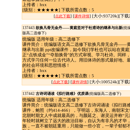
上传者：hxx
[级别：★★★★★] 下载所需点数：5
[
] [
] [大小:93720k][下载
点此下载
课件详情
137443.
欲换凡骨无金丹——黄庭坚对于杜甫诗的继承与出新
(统
版高二选修下)
统编版 适用年级：高二选修下
课件简介：统编版语文高二选修下欲换凡骨无金丹——
继承与出新 ppt改编课件，如今我们学杜也可以站在黄
正“点铁成金”“夺胎换骨”的方式审视、学习杜诗。同样
方式学习任何一位古代诗人。用旧体诗的形式最好地、
的社会环境和思想情感！
上传者：hxx
[级别：★★★★★] 下载所需点数：5
[
] [
] [大小:100524k][下载
点此下载
课件详情
137442.
古诗词诵读《拟行路难》优质课
(统编版高二选修下)
统编版 适用年级：高二选修下
课件简介：统编版语文高二选修下古诗词诵读《拟行路难》
课件，鲍照（约414-466），字明远，东海人，南朝宋
北朝时期文人中成就最高的，与颜延之、谢灵运并称“元
年轻时就树立了远大的政治目标，自认为有非凡的才华
族，一直不被朝廷重用，只能做一些小官，一辈子郁郁