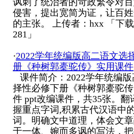
讽刺了统治者的苛政繁令对百
侵害，提出宽简为证，让百姓
的主张。 上传者：hxx 「下
281」
·
2022学年统编版高二语文选
册《种树郭橐驼传》实用课件
课件简介：2022学年统编
择性必修下册《种树郭橐驼传
件 ppt改编课件，共35张。
握重点字词,积累古代汉语中
词。明确文中道理，体会文章
于一体、婉而多讽的写法，把