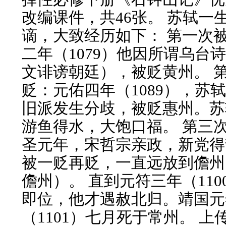
改编课件，共46张。 苏轼一
谪，大致经历如下： 第一次
二年（1079）他因所谓乌台
文诽谤朝廷），被贬黄州。 
贬：元佑四年（1089），苏
旧派发生分歧，被贬惠州。苏
游鱼得水，大饱口福。 第三
圣元年，宋哲宗亲政，新党得
被一贬再贬，一直远放到儋州
儋州）。 直到元符三年（110
即位，他才遇赦北归。靖国元
（1101）七月死于常州。 上