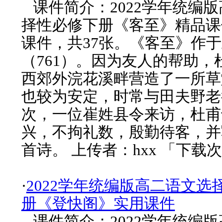
课件简介：2022学年统编
择性必修下册《客至》精品课件
课件，共37张。《客至》作
（761）。因为友人的帮助，
西郊外浣花溪畔营造了一所草
也较为安定，时常与田夫野老
次，一位崔姓县令来访，杜甫
兴，不拘礼数，殷勤待客，并
首诗。 上传者：hxx 「下载次
·
2022学年统编版高二语文选
册《登快阁》实用课件
课件简介：2022学年统编