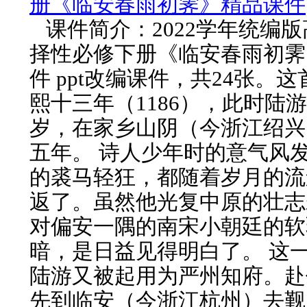
册《临安春雨初霁》精品课件
课件简介：2022学年统编
择性必修下册《临安春雨初霁
件 ppt改编课件，共24张。
熙十三年（1186），此时陆
岁，在家乡山阴（今浙江绍兴
五年。 诗人少年时的意气风
的裘马轻狂，都随着岁月的流
返了。虽然他光复中原的壮志
对偏安一隅的南宋小朝廷的软
暗，是日益见得明白了。 这
陆游又被起用为严州知府。赴
先到临安（今浙江杭州）去觐