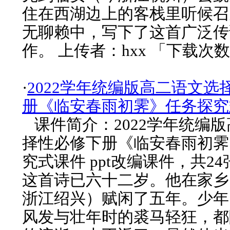
住在西湖边上的客栈里听候召
无聊赖中，写下了这首广泛传
作。 上传者：hxx 「下载次数
·
2022学年统编版高二语文选
册《临安春雨初霁》任务探究
课件简介：2022学年统编
择性必修下册《临安春雨初霁
究式课件 ppt改编课件，共2
这首诗已六十二岁。他在家乡
浙江绍兴）赋闲了五年。少年
风发与壮年时的裘马轻狂，都