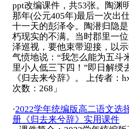
ppt改编课件，共53张。陶渊
那年(公元405年)最后一次出
十一天的彭泽令。陶潜归隐是
朽现实的不满。当时郡里一位
泽巡视，要他束带迎接，以示
气愤地说：“我怎么能为五斗
里小人低三下四！”即日解绶
《归去来兮辞》。 上传者：hx
次数：268」
·
2022学年统编版高二语文选
册《归去来兮辞》实用课件