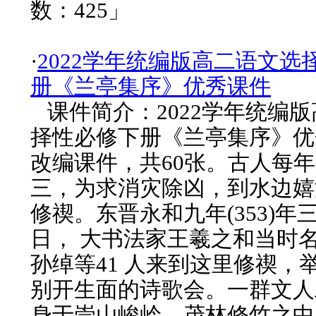
数：425」
·
2022学年统编版高二语文选
册《兰亭集序》优秀课件
课件简介：2022学年统编
择性必修下册《兰亭集序》优秀
改编课件，共60张。古人每
三，为求消灾除凶，到水边嬉
修禊。东晋永和九年(353)年
日， 大书法家王羲之和当时
孙绰等41 人来到这里修禊，
别开生面的诗歌会。一群文人
身于崇山峻岭，茂林修竹之中