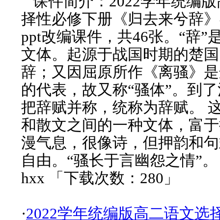
课件简介：2022学年统编
择性必修下册《归去来兮辞》
ppt改编课件，共46张。“辞
文体。起源于战国时期的楚国
辞；又因屈原所作《离骚》是
的代表，故又称“骚体”。到
把辞赋并称，统称为辞赋。 
和散文之间的一种文体，富于
漫气息，很像诗，但押韵和句
自由。“骚长于言幽怨之情”。
hxx 「下载次数：280」
·
2022学年统编版高二语文选