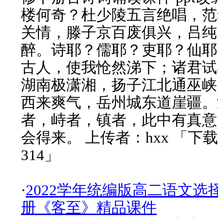
楼何奇？杜少陵五言绝唱，范
关情，滕子京百废俱兴，吕纯
醉。诗耶？儒耶？吏耶？仙耶
古人，使我怆然涕下；诸君试
湖南极潇湘，扬子江北通巫峡
西来爽气，岳州城东道崖疆。
者，峙者，镇者，此中有真意
会得来。 上传者：hxx 「下
314」
·
2022学年统编版高二语文选
册《客至》精品课件