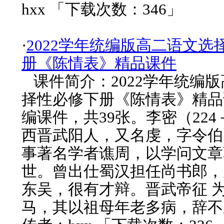
hxx 「下载次数：346」
·
2022学年统编版高二语文选
册《陈情表》精品课件
课件简介：2022学年统编
择性必修下册《陈情表》精品课
编课件，共39张。李密（224－
西晋武阳人，又名虔，字令伯
事著名学者谯周，以学问文章
世。曾出仕蜀汉担任尚书郎，
东吴，很有才辩。晋武帝征 
马，其以祖母年老多病，辞不