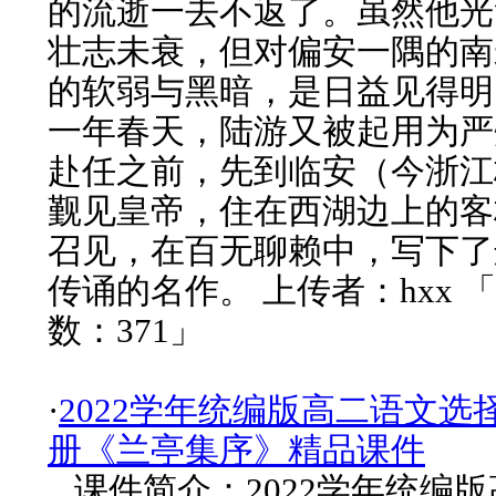
的流逝一去不返了。虽然他光
壮志未衰，但对偏安一隅的南
的软弱与黑暗，是日益见得明
一年春天，陆游又被起用为严
赴任之前，先到临安（今浙江
觐见皇帝，住在西湖边上的客
召见，在百无聊赖中，写下了
传诵的名作。 上传者：hxx 
数：371」
·
2022学年统编版高二语文选
册《兰亭集序》精品课件
课件简介：2022学年统编