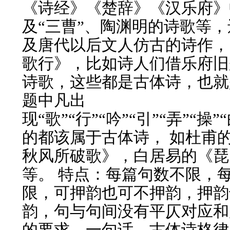
《诗经》《楚辞》《汉乐府》
及“三曹”、陶渊明的诗歌等
及唐代以后文人仿古的诗作，
歌行》，比如诗人们借乐府旧
诗歌，这些都是古体诗，也就
题中凡出
现“歌”“行”“吟”“引”“弄”“操
的都该属于古体诗， 如杜甫
秋风所破歌》，白居易的《琵
等。 特点：每篇句数不限，
限，可押韵也可不押韵，押韵
韵，句与句间没有平仄对应和
的要求。一句话，古体诗格律